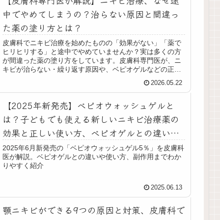
中でやめてしまうの？治らない原因と間違っ
た薬の塗り方とは？
皮膚科でニキビ治療を始めたものの「効果がない」「薬で
ヒリヒリする」と途中でやめていませんか？実は多くの方
が間違った薬の塗り方をしています。皮膚科専門医が、ニ
キビが治らない・繰り返す原因や、ベピオゲルなどの正し
い塗り方（点塗りと面塗りの違い）、副作用の乗り越え方
2026.05.22
を詳しく解説します。
【2025年新発売】ベピオウォッシュゲルと
は？子どもでも使える新しいニキビ治療薬の
効果と正しい使い方、べピオゲルとの違い、
副作用について皮膚科医が解説！
2025年6月新発売の「ベピオウォッシュゲル5％」を皮膚科
医が解説。ベピオゲルとの違いや使い方、副作用までわか
りやすく紹介
2025.06.13
顎ニキビができる9つの原因と対策、皮膚科で