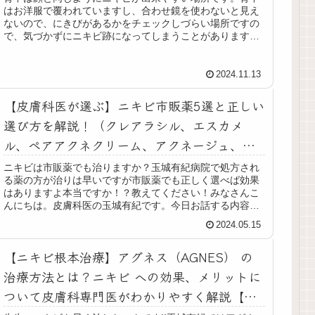
はお洋服で覆われていますし、合わせ鏡を使わないと見え
ないので、にきびがあるかをチェックしづらい場所ですの
で、気づかずにニキビ跡になってしまうことがあります。
薄着の季節になり、こんなににきび...
2024.11.13
【皮膚科医が選ぶ】ニキビ市販薬5選と正しい
選び方を解説！（クレアラシル、エスカメ
ル、ペアアクネクリーム、アクネージュ、メ
ンソレータムアクネス）
ニキビは市販薬でも治りますか？玉城有紀病院で処方され
る薬の方が治りは早いですが市販薬でも正しく選べば効果
はありますよ本当ですか！？教えてください！みなさんこ
んにちは。皮膚科医の玉城有紀です。今日お話する内容は
ニキビの市販薬の塗り薬についてで...
2024.05.15
【ニキビ根本治療】アグネス（AGNES） の
治療方法とは？ニキビ への効果、メリットに
ついて皮膚科専門医がわかりやすく解説【尋