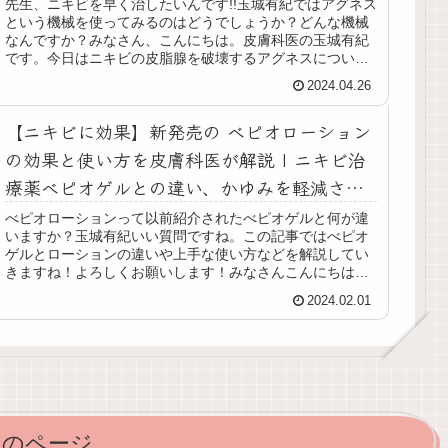
常性ざ瘡】
先生、ニキビを早く治したいんです!!玉城有紀ではアグネス
という機械を使ってみるのはどうでしょうか？どんな機械
なんですか？みなさん、こんにちは。皮膚科医の玉城有紀
です。今日はニキビの皮脂腺を破壊するアグネスについて
お話します。1アグネス2おす...
2024.04.26
【ニキビに効果】新発売の べピオローション
の効果と使い方を皮膚科医が解説 | ニキビ治
療薬べピオゲルとの違い、かゆみを軽減させ
る塗り方は？
べピオローションって以前紹介されたべピオゲルと何が違
いますか？玉城有紀いい質問ですね。この記事ではべピオ
ゲルとローションの違いや上手な使い方などを解説してい
きますね！よろしくお願いします！みなさんこんにちは。
皮膚科医の玉城有紀です。今日お伝...
2024.02.01
次のページ