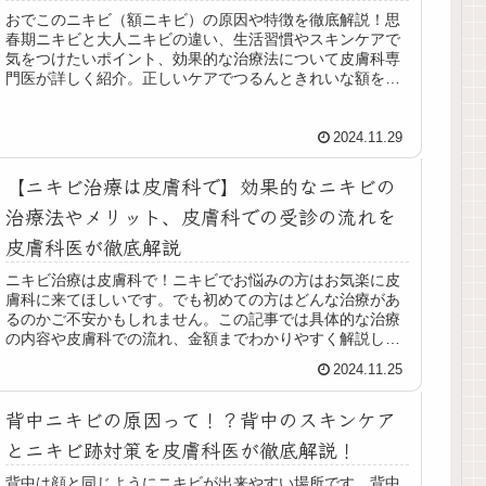
おでこのニキビ（額ニキビ）の原因や特徴を徹底解説！思
春期ニキビと大人ニキビの違い、生活習慣やスキンケアで
気をつけたいポイント、効果的な治療法について皮膚科専
門医が詳しく紹介。正しいケアでつるんときれいな額を目
指しましょう。
2024.11.29
【ニキビ治療は皮膚科で】効果的なニキビの
治療法やメリット、皮膚科での受診の流れを
皮膚科医が徹底解説
ニキビ治療は皮膚科で！ニキビでお悩みの方はお気楽に皮
膚科に来てほしいです。でも初めての方はどんな治療があ
るのかご不安かもしれません。この記事では具体的な治療
の内容や皮膚科での流れ、金額までわかりやすく解説しま
す。皮膚科でのニキビ治療とは？ま...
2024.11.25
背中ニキビの原因って！？背中のスキンケア
とニキビ跡対策を皮膚科医が徹底解説！
背中は顔と同じようにニキビが出来やすい場所です。背中