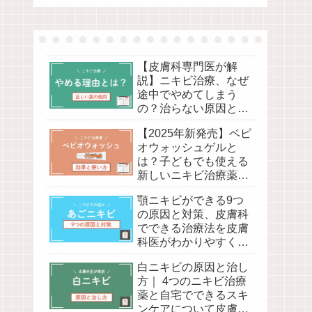
【皮膚科専門医が解
説】ニキビ治療、なぜ
途中でやめてしまう
の？治らない原因と間
違った薬の塗り方と
【2025年新発売】ベピ
は？
オウォッシュゲルと
は？子どもでも使える
新しいニキビ治療薬の
効果と正しい使い方、
顎ニキビができる9つ
べピオゲルとの違い、
の原因と対策、皮膚科
副作用について皮膚科
でできる治療法を皮膚
医が解説！
科医がわかりやすく解
説
白ニキビの原因と治し
方｜ 4つのニキビ治療
薬と自宅でできるスキ
ンケアについて皮膚科