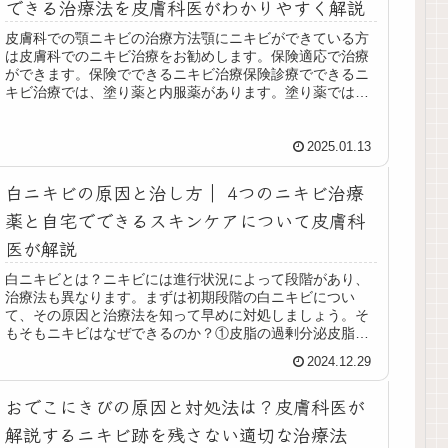
できる治療法を皮膚科医がわかりやすく解説
皮膚科での顎ニキビの治療方法顎にニキビができている方
は皮膚科でのニキビ治療をお勧めします。保険適応で治療
ができます。保険でできるニキビ治療保険診療でできるニ
キビ治療では、塗り薬と内服薬があります。塗り薬では、
ディフェリンゲルやベピオゲルが有...
2025.01.13
白ニキビの原因と治し方｜ 4つのニキビ治療
薬と自宅でできるスキンケアについて皮膚科
医が解説
白ニキビとは？ニキビには進行状況によって段階があり、
治療法も異なります。まずは初期段階の白ニキビについ
て、その原因と治療法を知って早めに対処しましょう。そ
もそもニキビはなぜできるのか？①皮脂の過剰分泌皮脂の
過剰分泌は、ホルモンバランスの乱れ...
2024.12.29
おでこにきびの原因と対処法は？皮膚科医が
解説するニキビ跡を残さない適切な治療法