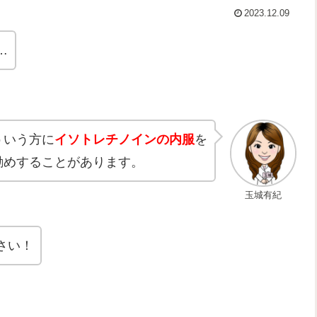
2023.12.09
…
ういう方に
イソトレチノインの内服
を
勧めする
こと
があります。
玉城有紀
さい！