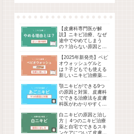
【皮膚科専門医が解
説】ニキビ治療、なぜ
途中でやめてしまう
の？治らない原因と間
違った薬の塗り方と
【2025年新発売】ベピ
は？
オウォッシュゲルと
は？子どもでも使える
新しいニキビ治療薬の
効果と正しい使い方、
顎ニキビができる9つ
べピオゲルとの違い、
の原因と対策、皮膚科
副作用について皮膚科
でできる治療法を皮膚
医が解説！
科医がわかりやすく解
説
白ニキビの原因と治し
方｜ 4つのニキビ治療
薬と自宅でできるスキ
ンケアについて皮膚科