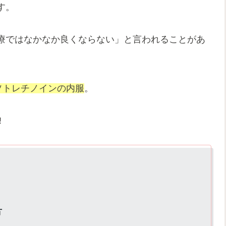
す。
療ではなかなか良くならない」と言われることがあ
ソトレチノインの内服
。
!
方