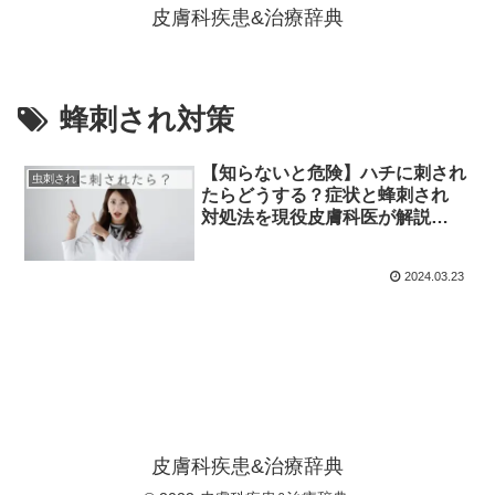
皮膚科疾患&治療辞典
蜂刺され対策
【知らないと危険】ハチに刺され
虫刺され
たらどうする？症状と蜂刺され
対処法を現役皮膚科医が解説
【薬、アナフィラキシーショッ
ク、脱感作療法】
2024.03.23
皮膚科疾患&治療辞典