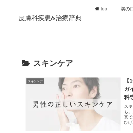
top
溝の
皮膚科疾患&治療辞典
スキンケア
【
スキンケア
ガ
科
スキ
も。
真で
ひげ