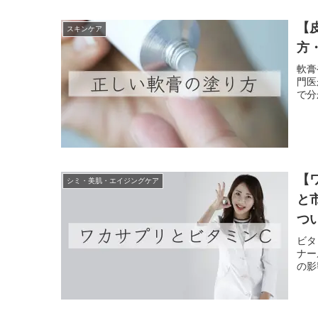
【
スキンケア
方
軟膏
門医
で分
【
シミ・美肌・エイジングケア
と
つ
ビタ
ナー
の影