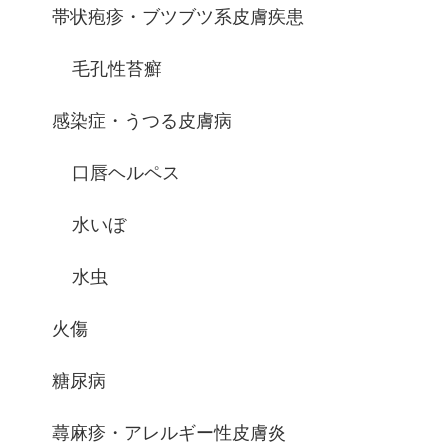
帯状疱疹・ブツブツ系皮膚疾患
毛孔性苔癬
感染症・うつる皮膚病
口唇ヘルペス
水いぼ
水虫
火傷
糖尿病
蕁麻疹・アレルギー性皮膚炎