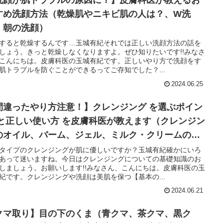
すめ洗顔方法（乾燥肌やニキビ肌の人は？、W洗
、朝の洗顔）
すると乾燥するんです…玉城有紀それでは正しい洗顔方法の話を
しょう。きっと乾燥しなくなりますよ。ぜひ知りたいです!!みなさ
こんにちは。皮膚科医の玉城有紀です。正しいやり方で洗顔をす
肌トラブルを防ぐことができるってご存知でした？...
2024.06.25
間違ったやり方注意！】クレンジング を選ぶポイン
 と正しい使い方 を皮膚科医が教えます（クレンジン
のオイル、バーム、ジェル、ミルク・クリームの違
）
タイプのクレンジングが肌に優しいですか？玉城有紀確かにいろ
あって迷いますね。今日はクレンジングについての基礎知識のお
しましょう。お願いします!!みなさん、こんにちは。皮膚科医の玉
紀です。クレンジングや洗顔は美肌を保つ【基本の...
2024.06.21
クマ取り】目の下のくま（青クマ、茶クマ、黒ク