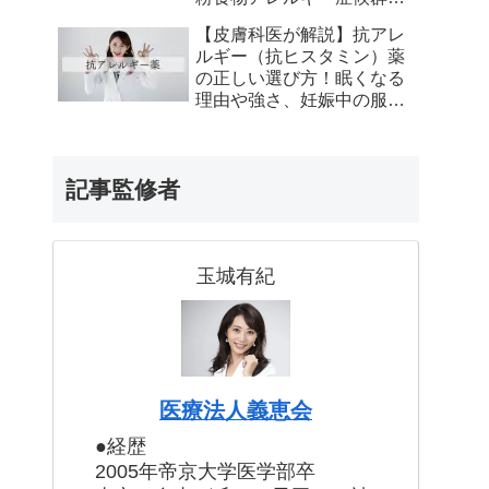
とは？【皮膚科専門医が解
【皮膚科医が解説】抗アレ
説】 にします
ルギー（抗ヒスタミン）薬
の正しい選び方！眠くなる
理由や強さ、妊娠中の服用
について
記事監修者
玉城有紀
医療法人義恵会
●経歴
2005年帝京大学医学部卒