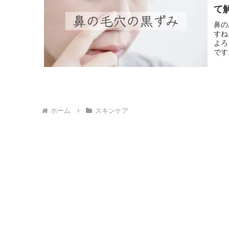
て
鼻の
すね
よろ
です
ホーム
スキンケア