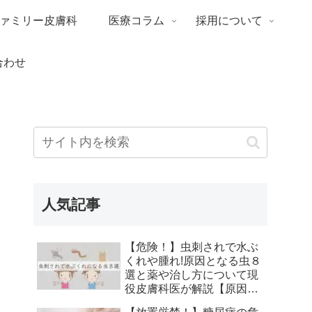
ァミリー皮膚科
医療コラム
採用について
合わせ
人気記事
【危険！】虫刺されで水ぶ
くれや腫れ!原因となる虫８
選と薬や治し方について現
役皮膚科医が解説【原因、
症状、痕にならない治し