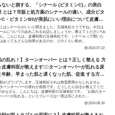
らないと損する、「シナール (ビタミンC)」の美白
果 とは？市販と処方薬のシナールの違い、成分ビタ
ンC・ビタミンB5が美肌にいい理由について皮膚科
がわかりやすく解説
にはシナールがいいと聞きました。玉城有紀そうですね。今日は
ールについてのあれこれをお話しましょうか。教えてください!!み
ん、こんにちは。皮膚科医の玉城有紀です。シナールって聞いた
はあってもどんな効果があるのか、どのくらい飲め...
2024.07.22
肌の乱れ！】ターンオーバー とは？正しく整える 方
を皮膚科医が教えます👩‍⚕️ターンオーバーが乱れる原
と年齢、早まった肌と遅くなった肌、促進 する方法
は？
肌がゴワゴワします…玉城有紀それは角質肥厚かもしれません
ターンオーバーの遅れが原因です。どうしたら治るか教えてくだ
!!みなさん、こんにちは。皮膚科医の玉城有紀です。「お肌のター
ーバーが乱れる」というフレーズは一度は耳にされた...
2024.06.30
洗顔が肌トラブルの原因に？】皮膚科医が教えるお