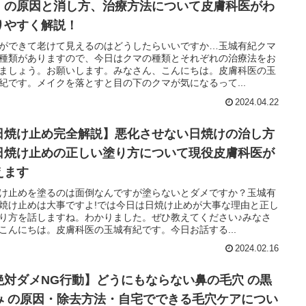
）の原因と消し方、治療方法について皮膚科医がわ
りやすく解説！
ができて老けて見えるのはどうしたらいいですか…玉城有紀クマ
種類がありますので、今日はクマの種類とそれぞれの治療法をお
ましょう。お願いします。みなさん、こんにちは。皮膚科医の玉
紀です。メイクを落とすと目の下のクマが気になるって...
2024.04.22
日焼け止め完全解説】悪化させない日焼けの治し方
日焼け止めの正しい塗り方について現役皮膚科医が
えます
け止めを塗るのは面倒なんですが塗らないとダメですか？玉城有
焼け止めは大事ですよ!では今日は日焼け止めが大事な理由と正し
り方を話しますね。わかりました。ぜひ教えてください♪みなさ
こんにちは。皮膚科医の玉城有紀です。今日お話する...
2024.02.16
絶対ダメNG行動】どうにもならない鼻の毛穴 の黒
み の原因・除去方法・自宅でできる毛穴ケアについ