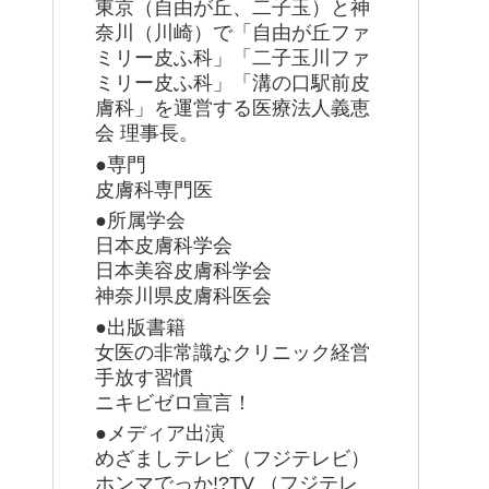
東京（自由が丘、二子玉）と神
奈川（川崎）で「自由が丘ファ
ミリー皮ふ科」「二子玉川ファ
ミリー皮ふ科」「溝の口駅前皮
膚科」を運営する医療法人義恵
会 理事長。
●専門
皮膚科専門医
●所属学会
日本皮膚科学会
日本美容皮膚科学会
神奈川県皮膚科医会
●出版書籍
女医の非常識なクリニック経営
手放す習慣
ニキビゼロ宣言！
●メディア出演
めざましテレビ（フジテレビ）
ホンマでっか!?TV （フジテレ