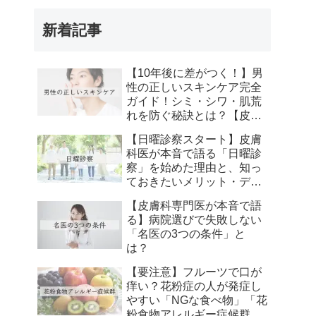
新着記事
【10年後に差がつく！】男
性の正しいスキンケア完全
ガイド！シミ・シワ・肌荒
れを防ぐ秘訣とは？【皮膚
科専門医が解説】
【日曜診察スタート】皮膚
科医が本音で語る「日曜診
察」を始めた理由と、知っ
ておきたいメリット・デメ
リット【自由が丘・二子玉
【皮膚科専門医が本音で語
川・溝の口】
る】病院選びで失敗しない
「名医の3つの条件」と
は？
【要注意】フルーツで口が
痒い？花粉症の人が発症し
やすい「NGな食べ物」「花
粉食物アレルギー症候群」