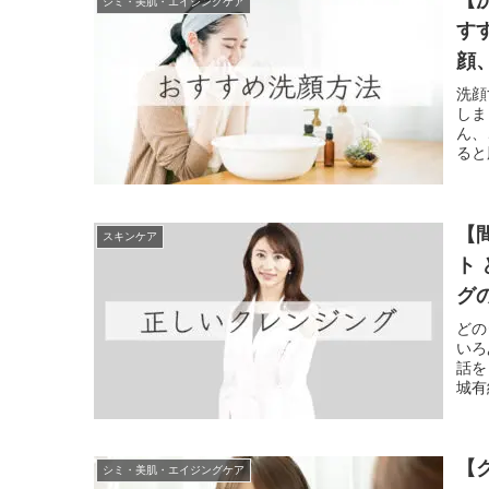
シミ・美肌・エイジングケア
す
顔
洗顔
しま
ん、
ると
【
スキンケア
ト
グ
い
どの
いろ
話を
城有
【
シミ・美肌・エイジングケア