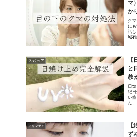
マ
か
クマ
にも
話し
城有
【
スキンケア
と
教
日焼
紀日
い塗
ん、
【
スキンケア
ず