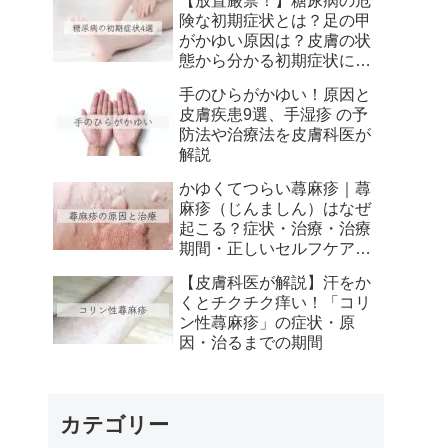
【放置厳禁！】糖尿病の危
方】
険な初期症状とは？足の甲
がかゆい原因は？皮膚の状
態から分かる初期症状につ
いて解説
手のひらがかゆい！原因と
皮膚疾患9選、手湿疹 の予
防法や治療法を皮膚科医が
解説
かゆくてつらい蕁麻疹｜蕁
麻疹（じんましん）はなぜ
起こる？症状・治療・治療
期間・正しいセルフケアを
皮膚科医が徹底解説
【皮膚科医が解説】汗をか
くとチクチク痒い！「コリ
ン性蕁麻疹」の症状・原
因・治るまでの期間
カテゴリー