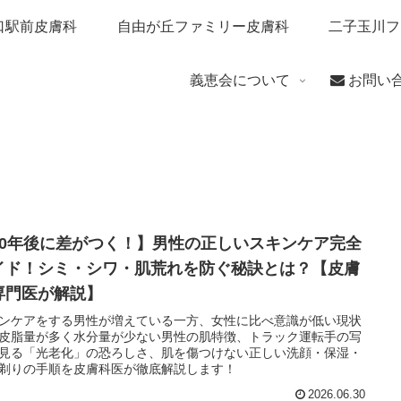
口駅前皮膚科
自由が丘ファミリー皮膚科
二子玉川フ
義恵会について
お問い
10年後に差がつく！】男性の正しいスキンケア完全
イド！シミ・シワ・肌荒れを防ぐ秘訣とは？【皮膚
専門医が解説】
ンケアをする男性が増えている一方、女性に比べ意識が低い現状
皮脂量が多く水分量が少ない男性の肌特徴、トラック運転手の写
見る「光老化」の恐ろしさ、肌を傷つけない正しい洗顔・保湿・
剃りの手順を皮膚科医が徹底解説します！
2026.06.30