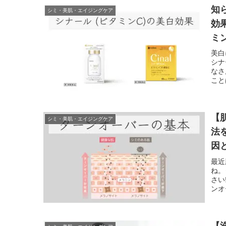
知
シミ・美肌・エイジングケア
効
ミ
医
美白
シナ
なさ
こと
【
シミ・美肌・エイジングケア
法
因
と
最近
ね。
さい
ンオ
【