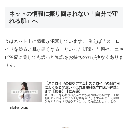
ネットの情報に振り回されない「自分で守
れる肌」へ
今はネット上に情報が氾濫しています。 例えば「ステロ
イドを塗ると肌が黒くなる」といった間違った噂や、ニキ
ビ治療に関しても誤った知識をお持ちの方が少なくありま
せん。
【ステロイドの嘘やデマ⚠️】ステロイドの副作用
によくある間違いとは?!皮膚科医専門医が解説し
ます【軟膏】【飲み薬】
ステロイドを処方されたんですが副作用が心配です…玉城
有紀ステロイドのいろんな噂を目にしますからね。その中
からステロイドの嘘やデマについてお伝えします。よろし
くお願いします！みなさんこんにちは。皮膚科医の玉城有
hifuka.or.jp
紀です。皆さんはステロイドの塗り...