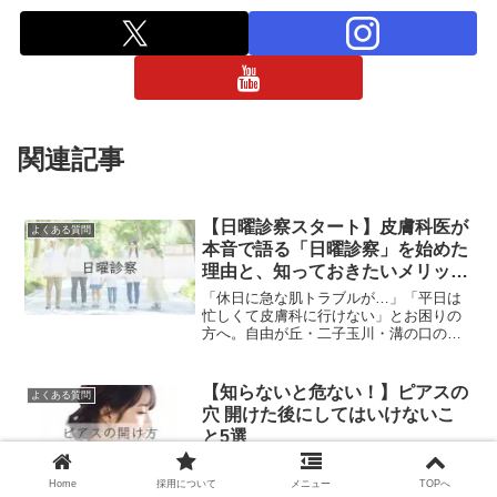
関連記事
【日曜診察スタート】皮膚科医が
よくある質問
本音で語る「日曜診察」を始めた
理由と、知っておきたいメリッ
ト・デメリット【自由が丘・二子
「休日に急な肌トラブルが…」「平日は
玉川・溝の口】
忙しくて皮膚科に行けない」とお困りの
方へ。自由が丘・二子玉川・溝の口のク
リニックでは【日曜診察】をスタートし
ました！1週間前からの事前予約で待ち時
間を軽減し、当日の急な受診にもしっか
【知らないと危ない！】ピアスの
よくある質問
り対応します。
穴 開けた後にしてはいけないこ
と5選
ピアスの正しい開け方や痛みを最小限に
する方法を解説。医療用ピアスの選び方
Home
採用について
メニュー
TOPへ