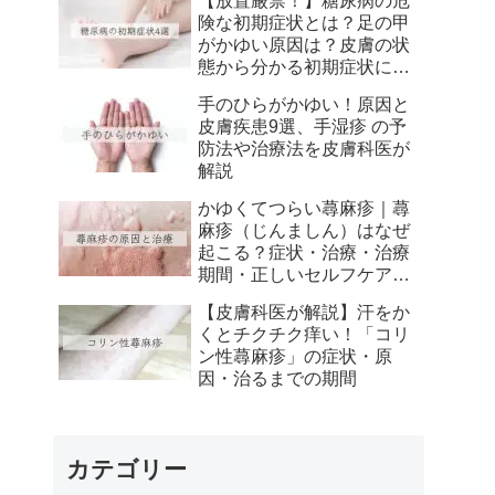
【放置厳禁！】糖尿病の危
方】
険な初期症状とは？足の甲
がかゆい原因は？皮膚の状
態から分かる初期症状につ
いて解説
手のひらがかゆい！原因と
皮膚疾患9選、手湿疹 の予
防法や治療法を皮膚科医が
解説
かゆくてつらい蕁麻疹｜蕁
麻疹（じんましん）はなぜ
起こる？症状・治療・治療
期間・正しいセルフケアを
皮膚科医が徹底解説
【皮膚科医が解説】汗をか
くとチクチク痒い！「コリ
ン性蕁麻疹」の症状・原
因・治るまでの期間
カテゴリー