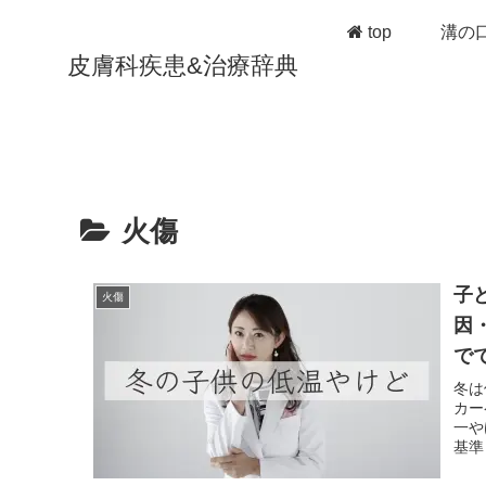
top
溝の
皮膚科疾患&治療辞典
火傷
子
火傷
因
で
冬は
カー
一や
基準