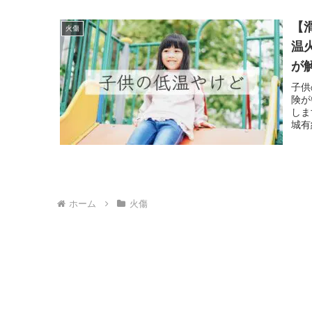
【
火傷
温
が
子供
険が
しま
城有
ホーム
火傷