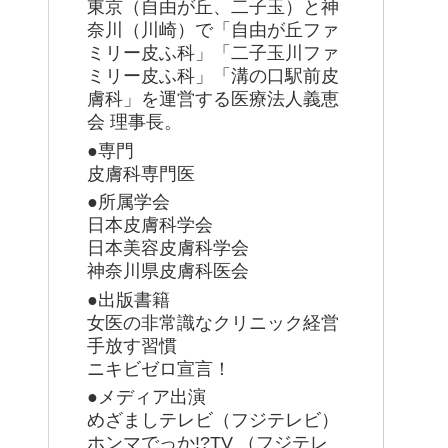
東京（自由が丘、二子玉）と神
奈川（川崎）で「自由が丘ファ
ミリー皮ふ科」「二子玉川ファ
ミリー皮ふ科」「溝の口駅前皮
膚科」を運営する医療法人義恵
会 理事長。
●専門
皮膚科専門医
●所属学会
日本皮膚科学会
日本美容皮膚科学会
神奈川県皮膚科医会
●出版書籍
女医の非常識なクリニック経営
手放す習慣
ニキビゼロ宣言！
●メディア出演
めざましテレビ（フジテレビ）
ホンマでっか!?TV （フジテレ