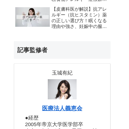
とは？【皮膚科専門医が解
【皮膚科医が解説】抗アレ
説】 にします
ルギー（抗ヒスタミン）薬
の正しい選び方！眠くなる
理由や強さ、妊娠中の服用
について
記事監修者
玉城有紀
医療法人義恵会
●経歴
2005年帝京大学医学部卒