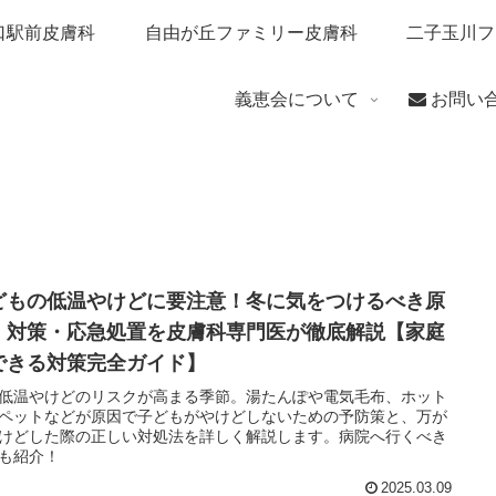
口駅前皮膚科
自由が丘ファミリー皮膚科
二子玉川フ
義恵会について
お問い
どもの低温やけどに要注意！冬に気をつけるべき原
・対策・応急処置を皮膚科専門医が徹底解説【家庭
できる対策完全ガイド】
低温やけどのリスクが高まる季節。湯たんぽや電気毛布、ホット
ペットなどが原因で子どもがやけどしないための予防策と、万が
けどした際の正しい対処法を詳しく解説します。病院へ行くべき
も紹介！
2025.03.09