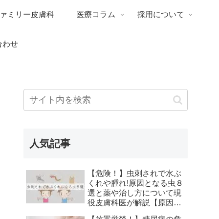
ァミリー皮膚科
医療コラム
採用について
合わせ
人気記事
【危険！】虫刺されで水ぶ
くれや腫れ!原因となる虫８
選と薬や治し方について現
役皮膚科医が解説【原因、
症状、痕にならない治し