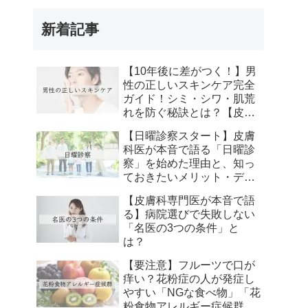
新着記事
【10年後に差がつく！】男
性の正しいスキンケア完全
ガイド！シミ・シワ・肌荒
れを防ぐ秘訣とは？【皮膚
科専門医が解説】
【日曜診察スタート】皮膚
科医が本音で語る「日曜診
察」を始めた理由と、知っ
ておきたいメリット・デメ
リット【自由が丘・二子玉
【皮膚科専門医が本音で語
川・溝の口】
る】病院選びで失敗しない
「名医の3つの条件」と
は？
【要注意】フルーツで口が
痒い？花粉症の人が発症し
やすい「NGな食べ物」「花
粉食物アレルギー症候群」