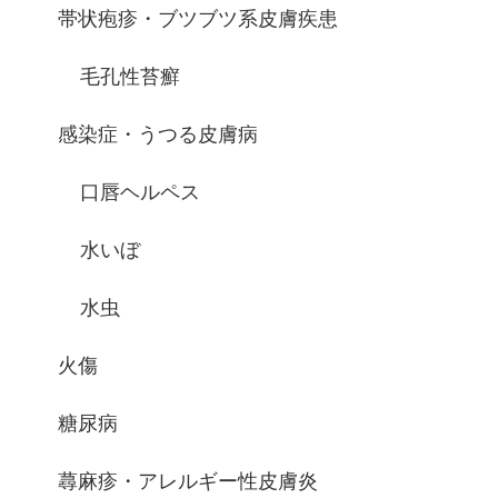
帯状疱疹・ブツブツ系皮膚疾患
毛孔性苔癬
感染症・うつる皮膚病
口唇ヘルペス
水いぼ
水虫
火傷
糖尿病
蕁麻疹・アレルギー性皮膚炎