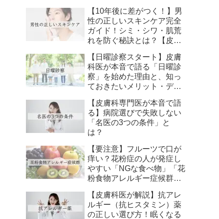
【10年後に差がつく！】男
性の正しいスキンケア完全
ガイド！シミ・シワ・肌荒
れを防ぐ秘訣とは？【皮膚
科専門医が解説】
【日曜診察スタート】皮膚
科医が本音で語る「日曜診
察」を始めた理由と、知っ
ておきたいメリット・デメ
リット【自由が丘・二子玉
【皮膚科専門医が本音で語
川・溝の口】
る】病院選びで失敗しない
「名医の3つの条件」と
は？
【要注意】フルーツで口が
痒い？花粉症の人が発症し
やすい「NGな食べ物」「花
粉食物アレルギー症候群」
とは？【皮膚科専門医が解
【皮膚科医が解説】抗アレ
説】 にします
ルギー（抗ヒスタミン）薬
の正しい選び方！眠くなる