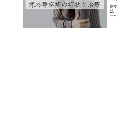
寒冷
法・
ーの