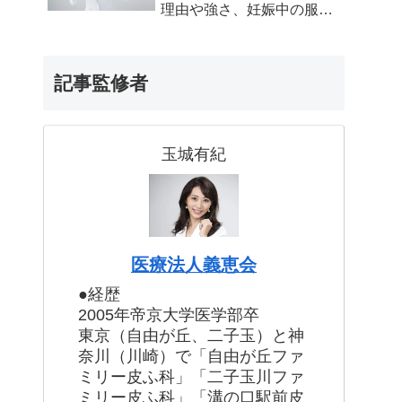
理由や強さ、妊娠中の服用
について
記事監修者
玉城有紀
医療法人義恵会
●経歴
2005年帝京大学医学部卒
東京（自由が丘、二子玉）と神
奈川（川崎）で「自由が丘ファ
ミリー皮ふ科」「二子玉川ファ
ミリー皮ふ科」「溝の口駅前皮