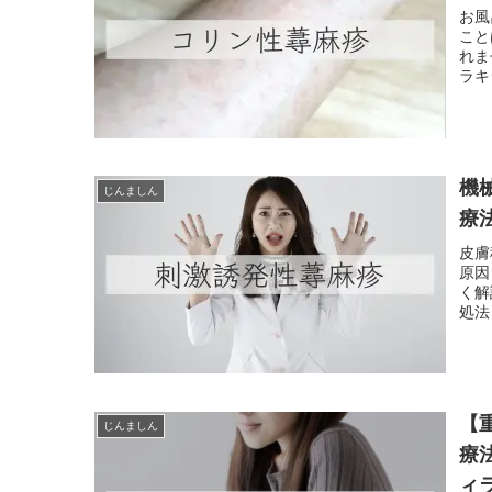
お風
こと
れま
ラキ
玉城
機
じんましん
療
皮膚
原因
く解
処法
【
じんましん
療
ィラ