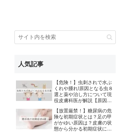
人気記事
【危険！】虫刺されで水ぶ
くれや腫れ!原因となる虫８
選と薬や治し方について現
役皮膚科医が解説【原因、
症状、痕にならない治し
【放置厳禁！】糖尿病の危
方】
険な初期症状とは？足の甲
がかゆい原因は？皮膚の状
態から分かる初期症状につ
いて解説