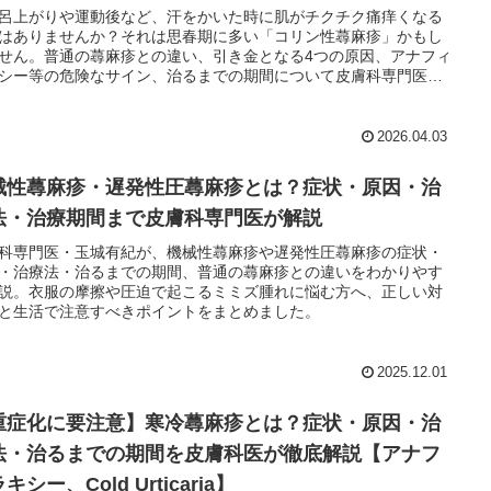
呂上がりや運動後など、汗をかいた時に肌がチクチク痛痒くなる
はありませんか？それは思春期に多い「コリン性蕁麻疹」かもし
せん。普通の蕁麻疹との違い、引き金となる4つの原因、アナフィ
シー等の危険なサイン、治るまでの期間について皮膚科専門医の
有紀が詳しく解説します。
2026.04.03
械性蕁麻疹・遅発性圧蕁麻疹とは？症状・原因・治
法・治療期間まで皮膚科専門医が解説
科専門医・玉城有紀が、機械性蕁麻疹や遅発性圧蕁麻疹の症状・
・治療法・治るまでの期間、普通の蕁麻疹との違いをわかりやす
説。衣服の摩擦や圧迫で起こるミミズ腫れに悩む方へ、正しい対
と生活で注意すべきポイントをまとめました。
2025.12.01
重症化に要注意】寒冷蕁麻疹とは？症状・原因・治
法・治るまでの期間を皮膚科医が徹底解説【アナフ
キシー、Cold Urticaria】