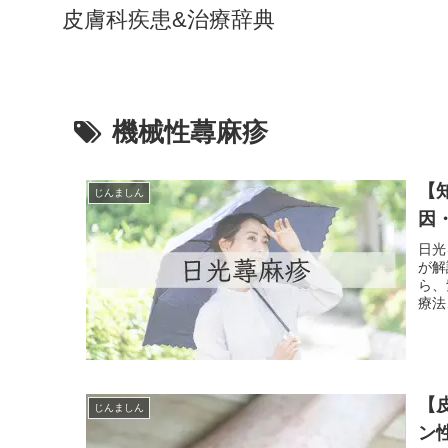
皮膚科疾患&治療辞典
機械性蕁麻疹
【
じんましん
因
日光
が解
ら、
療法
【
じんましん
ン