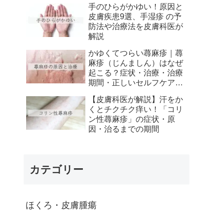
手のひらがかゆい！原因と
皮膚疾患9選、手湿疹 の予
防法や治療法を皮膚科医が
解説
かゆくてつらい蕁麻疹｜蕁
麻疹（じんましん）はなぜ
起こる？症状・治療・治療
期間・正しいセルフケアを
皮膚科医が徹底解説
【皮膚科医が解説】汗をか
くとチクチク痒い！「コリ
ン性蕁麻疹」の症状・原
因・治るまでの期間
カテゴリー
ほくろ・皮膚腫瘍