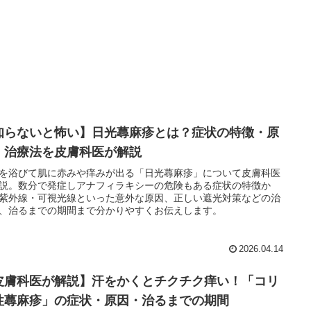
知らないと怖い】日光蕁麻疹とは？症状の特徴・原
・治療法を皮膚科医が解説
を浴びて肌に赤みや痒みが出る「日光蕁麻疹」について皮膚科医
説。数分で発症しアナフィラキシーの危険もある症状の特徴か
紫外線・可視光線といった意外な原因、正しい遮光対策などの治
、治るまでの期間まで分かりやすくお伝えします。
2026.04.14
皮膚科医が解説】汗をかくとチクチク痒い！「コリ
性蕁麻疹」の症状・原因・治るまでの期間