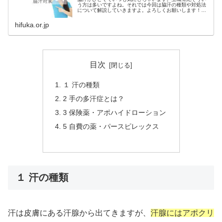
う方は多いですよね。それでは今回は脇汗の種類や対処法
について解説していきますよ。よろしくお願いします！み
なさんこんにちは。皮膚科医の玉城有紀です。今日お話す
る内容は,日常生活で脇汗でお困り...
hifuka.or.jp
目次
１ 汗の種類
2 手の多汗症とは？
3 保険薬・アポハイドローション
5 自費の薬・パースピレックス
１ 汗の種類
汗は皮膚にある汗腺から出てきますが、
汗腺にはアポクリ